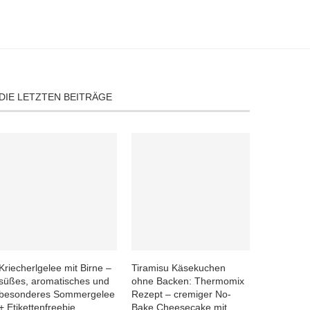
DIE LETZTEN BEITRÄGE
Kriecherlgelee mit Birne –
Tiramisu Käsekuchen
süßes, aromatisches und
ohne Backen: Thermomix
besonderes Sommergelee
Rezept – cremiger No-
+ Etikettenfreebie
Bake Cheesecake mit