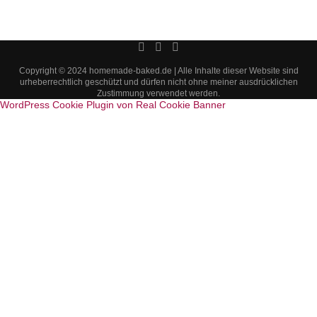
Copyright © 2024 homemade-baked.de | Alle Inhalte dieser Website sind
urheberrechtlich geschützt und dürfen nicht ohne meiner ausdrücklichen
Zustimmung verwendet werden.
WordPress Cookie Plugin von Real Cookie Banner