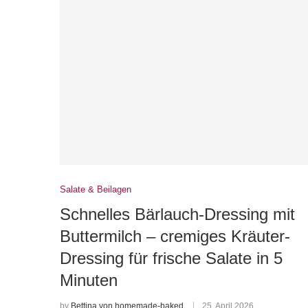
Salate & Beilagen
Schnelles Bärlauch-Dressing mit
Buttermilch – cremiges Kräuter-
Dressing für frische Salate in 5
Minuten
by
Bettina von homemade-baked
25. April 2026