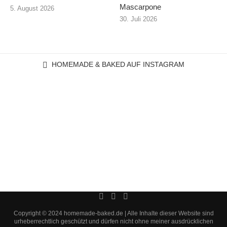
Mascarpone
5. August 2026
30. Juli 2026
HOMEMADE & BAKED AUF INSTAGRAM
Copyright © 2024 homemade-baked.de | Alle Inhalte dieser Website sind
urheberrechtlich geschützt und dürfen nicht ohne meiner ausdrücklichen