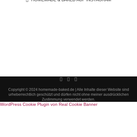
Copyright © 2024 homemade-baked.de | Alle Inhalte dieser Website sind
urheberrechtlich geschützt und dürfen nicht ohne meiner ausdrücklichen
Zustimmung verwendet werden.
WordPress Cookie Plugin von Real Cookie Banner