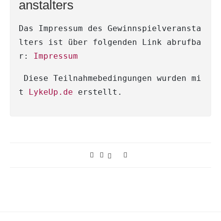
anstalters
Das Impressum des Gewinnspielveransta
lters ist über folgenden Link abrufba
r: 
Impressum
 Diese Teilnahmebedingungen wurden mi
t 
LykeUp.de
 erstellt.