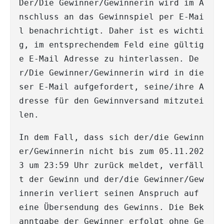
Der/Die Gewinner/Gewinnerin wird im A
nschluss an das Gewinnspiel per E-Mai
l benachrichtigt. Daher ist es wichti
g, im entsprechendem Feld eine gültig
e E-Mail Adresse zu hinterlassen. De
r/Die Gewinner/Gewinnerin wird in die
ser E-Mail aufgefordert, seine/ihre A
dresse für den Gewinnversand mitzutei
len.
In dem Fall, dass sich der/die Gewinn
er/Gewinnerin nicht bis zum 05.11.202
3 um 23:59 Uhr zurück meldet, verfäll
t der Gewinn und der/die Gewinner/Gew
innerin verliert seinen Anspruch auf 
eine Übersendung des Gewinns. Die Bek
anntgabe der Gewinner erfolgt ohne Ge