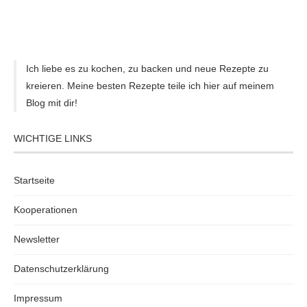
Ich liebe es zu kochen, zu backen und neue Rezepte zu
kreieren. Meine besten Rezepte teile ich hier auf meinem
Blog mit dir!
WICHTIGE LINKS
Startseite
Kooperationen
Newsletter
Datenschutzerklärung
Impressum