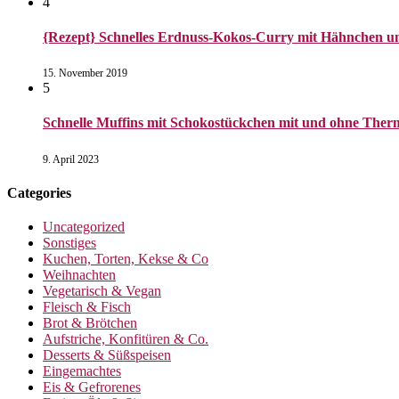
4
{Rezept} Schnelles Erdnuss-Kokos-Curry mit Hähnchen u
15. November 2019
5
Schnelle Muffins mit Schokostückchen mit und ohne Therm
9. April 2023
Categories
Uncategorized
Sonstiges
Kuchen, Torten, Kekse & Co
Weihnachten
Vegetarisch & Vegan
Fleisch & Fisch
Brot & Brötchen
Aufstriche, Konfitüren & Co.
Desserts & Süßspeisen
Eingemachtes
Eis & Gefrorenes