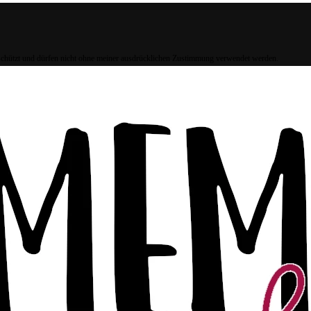
eschützt und dürfen nicht ohne meiner ausdrücklichen Zustimmung verwendet werden.