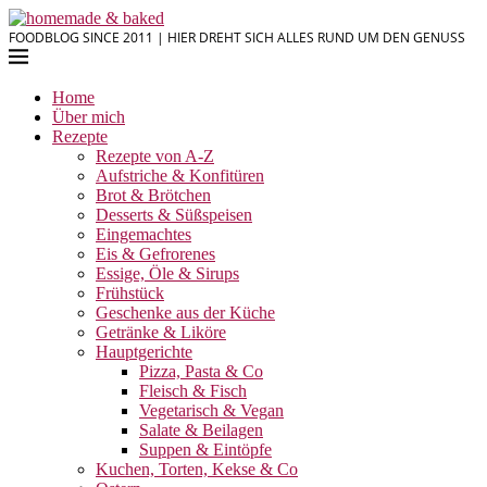
FOODBLOG SINCE 2011 | HIER DREHT SICH ALLES RUND UM DEN GENUSS
Home
Über mich
Rezepte
Rezepte von A-Z
Aufstriche & Konfitüren
Brot & Brötchen
Desserts & Süßspeisen
Eingemachtes
Eis & Gefrorenes
Essige, Öle & Sirups
Frühstück
Geschenke aus der Küche
Getränke & Liköre
Hauptgerichte
Pizza, Pasta & Co
Fleisch & Fisch
Vegetarisch & Vegan
Salate & Beilagen
Suppen & Eintöpfe
Kuchen, Torten, Kekse & Co