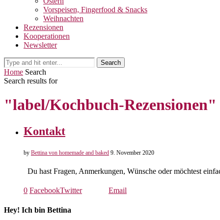
Ostern
Vorspeisen, Fingerfood & Snacks
Weihnachten
Rezensionen
Kooperationen
Newsletter
Search
Home
Search
Search results for
"label/Kochbuch-Rezensionen"
Kontakt
by
Bettina von homemade and baked
9. November 2020
Du hast Fragen, Anmerkungen, Wünsche oder möchtest einfac
0
Facebook
Twitter
Email
Hey! Ich bin Bettina