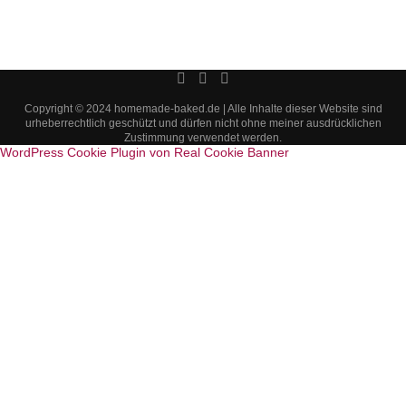
Copyright © 2024 homemade-baked.de | Alle Inhalte dieser Website sind
urheberrechtlich geschützt und dürfen nicht ohne meiner ausdrücklichen
Zustimmung verwendet werden.
WordPress Cookie Plugin von Real Cookie Banner