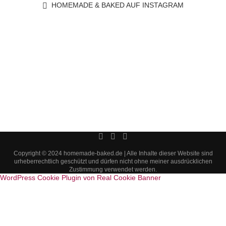
HOMEMADE & BAKED AUF INSTAGRAM
Copyright © 2024 homemade-baked.de | Alle Inhalte dieser Website sind
urheberrechtlich geschützt und dürfen nicht ohne meiner ausdrücklichen
Zustimmung verwendet werden.
WordPress Cookie Plugin von Real Cookie Banner