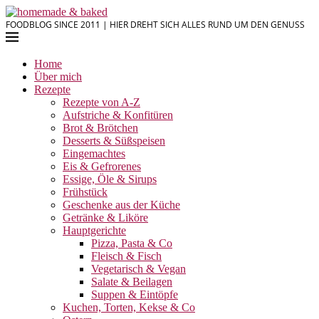
FOODBLOG SINCE 2011 | HIER DREHT SICH ALLES RUND UM DEN GENUSS
Home
Über mich
Rezepte
Rezepte von A-Z
Aufstriche & Konfitüren
Brot & Brötchen
Desserts & Süßspeisen
Eingemachtes
Eis & Gefrorenes
Essige, Öle & Sirups
Frühstück
Geschenke aus der Küche
Getränke & Liköre
Hauptgerichte
Pizza, Pasta & Co
Fleisch & Fisch
Vegetarisch & Vegan
Salate & Beilagen
Suppen & Eintöpfe
Kuchen, Torten, Kekse & Co