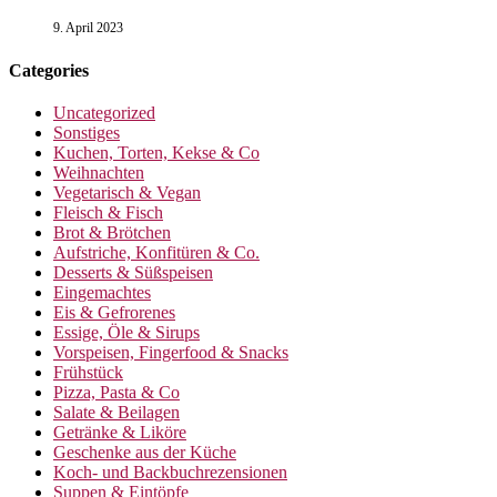
9. April 2023
Categories
Uncategorized
Sonstiges
Kuchen, Torten, Kekse & Co
Weihnachten
Vegetarisch & Vegan
Fleisch & Fisch
Brot & Brötchen
Aufstriche, Konfitüren & Co.
Desserts & Süßspeisen
Eingemachtes
Eis & Gefrorenes
Essige, Öle & Sirups
Vorspeisen, Fingerfood & Snacks
Frühstück
Pizza, Pasta & Co
Salate & Beilagen
Getränke & Liköre
Geschenke aus der Küche
Koch- und Backbuchrezensionen
Suppen & Eintöpfe