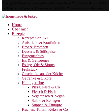
Copyright © 2024 homemade-baked.de | Alle Inhalte dieser Website sind urheberrechtlich
geschützt und dürfen nicht ohne meiner ausdrücklichen Zustimmung verwendet werden.
Home
Über mich
Rezepte
Rezepte von A-Z
Aufstriche & Konfitüren
Brot & Brötchen
Desserts & Süßspeisen
Eingemachtes
Eis & Gefrorenes
Essige, Öle & Sirups
Frühstück
Geschenke aus der Küche
Getränke & Liköre
Hauptgerichte
Pizza, Pasta & Co
Fleisch & Fisch
Vegetarisch & Vegan
Salate & Beilagen
Suppen & Eintöpfe
Kuchen, Torten, Kekse & Co