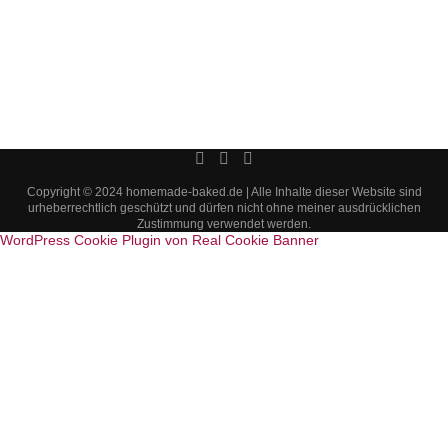
Copyright © 2024 homemade-baked.de | Alle Inhalte dieser Website sind
urheberrechtlich geschützt und dürfen nicht ohne meiner ausdrücklichen
Zustimmung verwendet werden.
WordPress Cookie Plugin von Real Cookie Banner