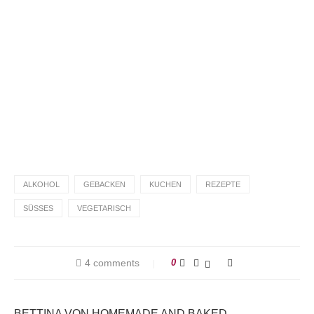
Du hast das Rezept ausprobiert?
Dann lass gerne eine Sterne-Bewertung und einen
Kommentar da. Das hilft mir und anderen sehr.
DANKE! Teile ein Foto und markiere mich
@homemadeandbaked
auf Instagram!
ALKOHOL
GEBACKEN
KUCHEN
REZEPTE
SÜSSES
VEGETARISCH
4 comments
0
BETTINA VON HOMEMADE AND BAKED