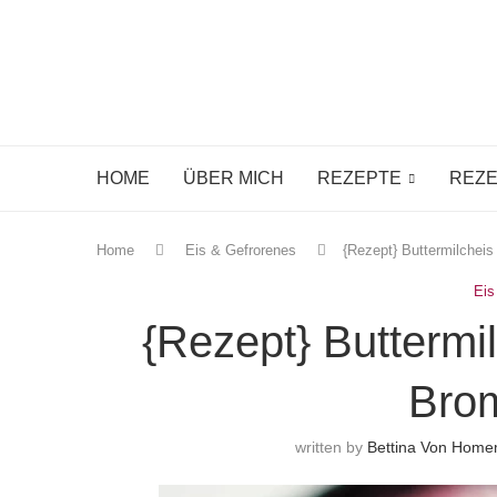
HOME
ÜBER MICH
REZEPTE
REZE
Home
Eis & Gefrorenes
{Rezept} Buttermilchei
Eis
{Rezept} Buttermi
Bro
written by
Bettina Von Hom