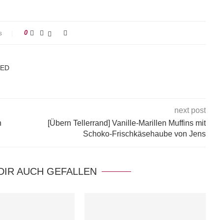
s
0
KED
next post
n
[Übern Tellerrand] Vanille-Marillen Muffins mit
Schoko-Frischkäsehaube von Jens
DIR AUCH GEFALLEN