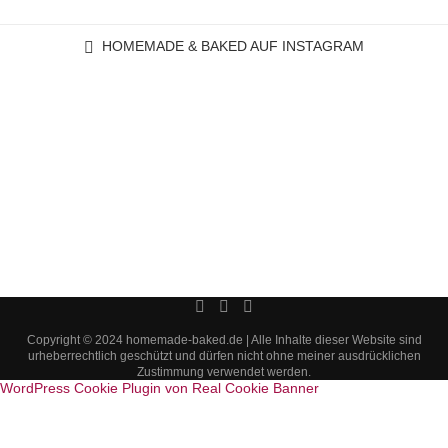
HOMEMADE & BAKED AUF INSTAGRAM
Copyright © 2024 homemade-baked.de | Alle Inhalte dieser Website sind
urheberrechtlich geschützt und dürfen nicht ohne meiner ausdrücklichen
Zustimmung verwendet werden.
WordPress Cookie Plugin von Real Cookie Banner