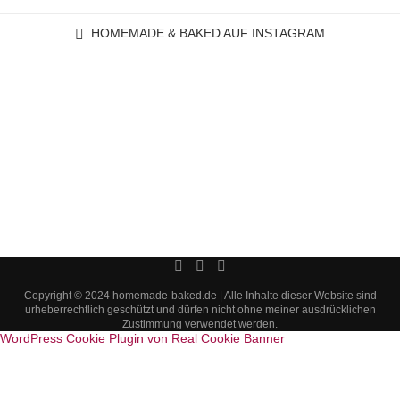
HOMEMADE & BAKED AUF INSTAGRAM
Copyright © 2024 homemade-baked.de | Alle Inhalte dieser Website sind
urheberrechtlich geschützt und dürfen nicht ohne meiner ausdrücklichen
Zustimmung verwendet werden.
WordPress Cookie Plugin von Real Cookie Banner