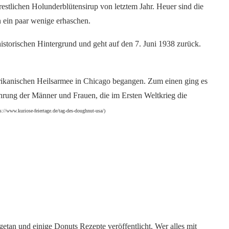
estlichen Holunderblütensirup von letztem Jahr. Heuer sind die
on ein paar wenige erhaschen.
istorischen Hintergrund und geht auf den 7. Juni 1938 zurück.
ikanischen Heilsarmee in Chicago begangen. Zum einen ging es
ung der Männer und Frauen, die im Ersten Weltkrieg die
ps://www.kuriose-feiertage.de/tag-des-doughnut-usa/)
tan und einige Donuts Rezepte veröffentlicht. Wer alles mit