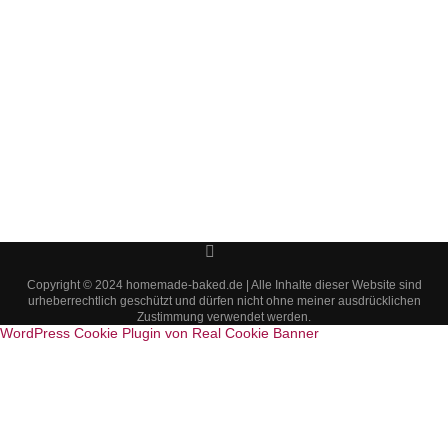
Copyright © 2024 homemade-baked.de | Alle Inhalte dieser Website sind
urheberrechtlich geschützt und dürfen nicht ohne meiner ausdrücklichen
Zustimmung verwendet werden.
WordPress Cookie Plugin von Real Cookie Banner