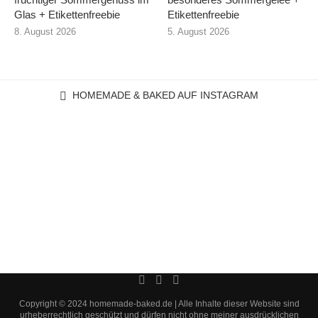
Glas + Etikettenfreebie
Etikettenfreebie
8. August 2026
5. August 2026
HOMEMADE & BAKED AUF INSTAGRAM
Copyright © 2024 homemade-baked.de | Alle Inhalte dieser Website sind
urheberrechtlich geschützt und dürfen nicht ohne meiner ausdrücklichen