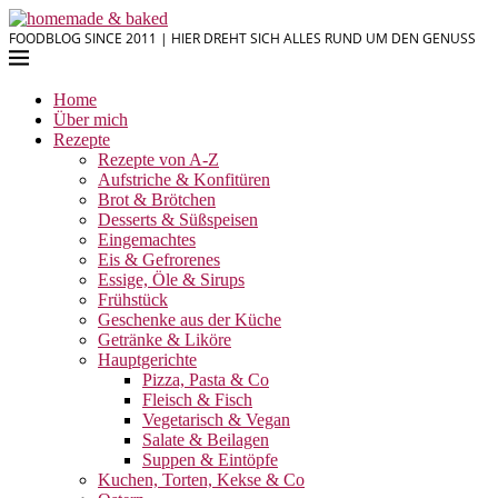
FOODBLOG SINCE 2011 | HIER DREHT SICH ALLES RUND UM DEN GENUSS
Home
Über mich
Rezepte
Rezepte von A-Z
Aufstriche & Konfitüren
Brot & Brötchen
Desserts & Süßspeisen
Eingemachtes
Eis & Gefrorenes
Essige, Öle & Sirups
Frühstück
Geschenke aus der Küche
Getränke & Liköre
Hauptgerichte
Pizza, Pasta & Co
Fleisch & Fisch
Vegetarisch & Vegan
Salate & Beilagen
Suppen & Eintöpfe
Kuchen, Torten, Kekse & Co