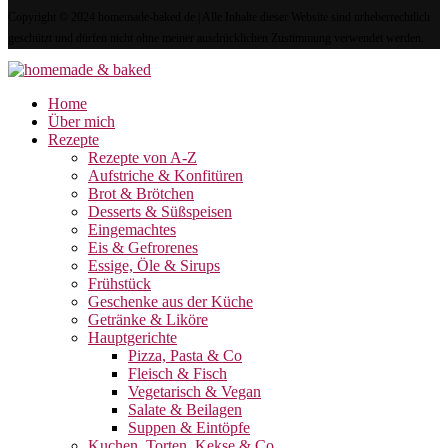
Copyright © 2024 homemade-baked.de | Alle Inhalte dieser Website sind urheberrechtlich
geschützt und dürfen nicht ohne meiner ausdrücklichen Zustimmung verwendet werden.
Home
Über mich
Rezepte
Rezepte von A-Z
Aufstriche & Konfitüren
Brot & Brötchen
Desserts & Süßspeisen
Eingemachtes
Eis & Gefrorenes
Essige, Öle & Sirups
Frühstück
Geschenke aus der Küche
Getränke & Liköre
Hauptgerichte
Pizza, Pasta & Co
Fleisch & Fisch
Vegetarisch & Vegan
Salate & Beilagen
Suppen & Eintöpfe
Kuchen, Torten, Kekse & Co