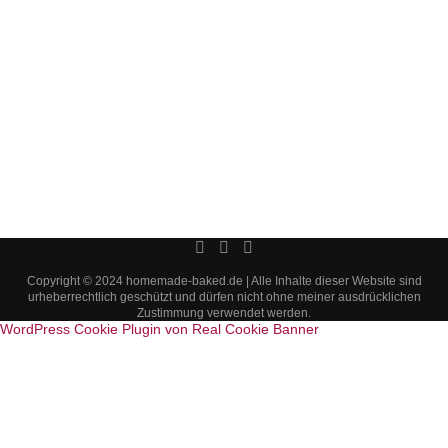
Copyright © 2024 homemade-baked.de | Alle Inhalte dieser Website sind
urheberrechtlich geschützt und dürfen nicht ohne meiner ausdrücklichen
Zustimmung verwendet werden.
WordPress Cookie Plugin von Real Cookie Banner