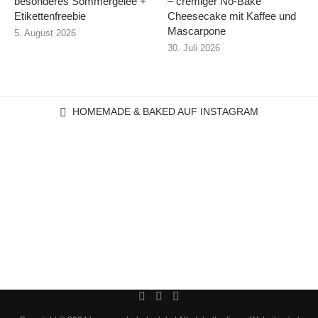
besonderes Sommergelee +
– cremiger No-Bake
Etikettenfreebie
Cheesecake mit Kaffee und
Mascarpone
5. August 2026
30. Juli 2026
HOMEMADE & BAKED AUF INSTAGRAM