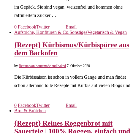
im Gepäck. Sie sind vegan, weizenfrei und kommen ohne
raffiniertem Zucker …
0
Facebook
Twitter
Email
Aufstriche, Konfitüren & Co.
Sonstiges
Vegetarisch & Vegan
{Rezept} Kürbismus/Kürbispüree aus
dem Backofen
by
Bettina von homemade and baked
7. Oktober 2020
Die Kürbissaison ist schon in vollem Gange und man findet
schon allerhand tolle Rezepte mit Kürbis auf vielen Blogs und
…
0
Facebook
Twitter
Email
Brot & Brötchen
{Rezept} Reines Roggenbrot mit
Sauerteig | 100% Roggen, einfach und