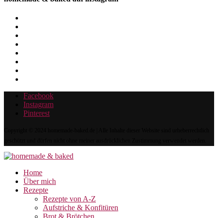
Facebook
Instagram
Pinterest
Copyright © 2024 homemade-baked.de | Alle Inhalte dieser Website sind urheberrechtlich
geschützt und dürfen nicht ohne meiner ausdrücklichen Zustimmung verwendet werden.
Home
Über mich
Rezepte
Rezepte von A-Z
Aufstriche & Konfitüren
Brot & Brötchen