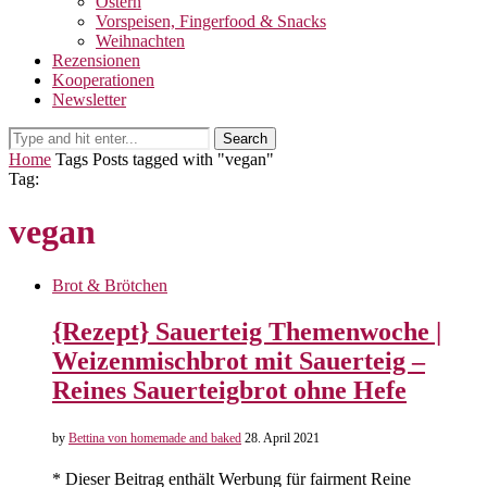
Ostern
Vorspeisen, Fingerfood & Snacks
Weihnachten
Rezensionen
Kooperationen
Newsletter
Search
Home
Tags
Posts tagged with "vegan"
Tag:
vegan
Brot & Brötchen
{Rezept} Sauerteig Themenwoche |
Weizenmischbrot mit Sauerteig –
Reines Sauerteigbrot ohne Hefe
by
Bettina von homemade and baked
28. April 2021
* Dieser Beitrag enthält Werbung für fairment Reine