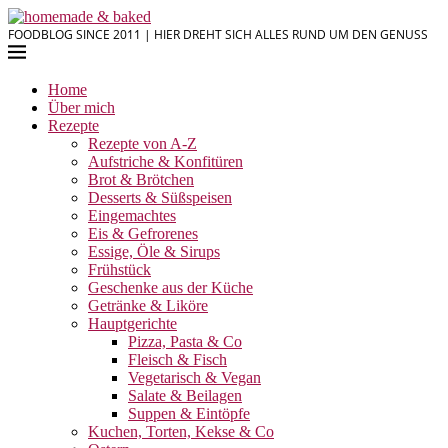
FOODBLOG SINCE 2011 | HIER DREHT SICH ALLES RUND UM DEN GENUSS
Home
Über mich
Rezepte
Rezepte von A-Z
Aufstriche & Konfitüren
Brot & Brötchen
Desserts & Süßspeisen
Eingemachtes
Eis & Gefrorenes
Essige, Öle & Sirups
Frühstück
Geschenke aus der Küche
Getränke & Liköre
Hauptgerichte
Pizza, Pasta & Co
Fleisch & Fisch
Vegetarisch & Vegan
Salate & Beilagen
Suppen & Eintöpfe
Kuchen, Torten, Kekse & Co