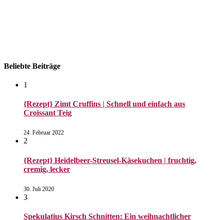
Datenschutzerklärung
Beliebte Beiträge
1
{Rezept} Zimt Cruffins | Schnell und einfach aus
Croissant Teig
24. Februar 2022
2
{Rezept} Heidelbeer-Streusel-Käsekuchen | fruchtig,
cremig, lecker
30. Juli 2020
3
Spekulatius Kirsch Schnitten: Ein weihnachtlicher