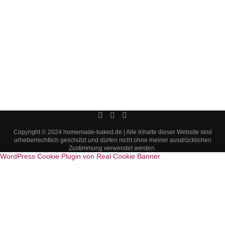
Copyright © 2024 homemade-baked.de | Alle Inhalte dieser Website sind
urheberrechtlich geschützt und dürfen nicht ohne meiner ausdrücklichen
Zustimmung verwendet werden.
WordPress Cookie Plugin von Real Cookie Banner