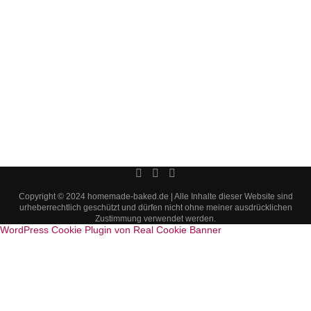
Copyright © 2024 homemade-baked.de | Alle Inhalte dieser Website sind
urheberrechtlich geschützt und dürfen nicht ohne meiner ausdrücklichen
Zustimmung verwendet werden.
WordPress Cookie Plugin von Real Cookie Banner