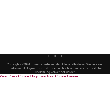
Copyright © 2024 homemade-baked.de | Alle Inhalte dieser Website sind
urheberrechtlich geschützt und dürfen nicht ohne meiner ausdrücklichen
Zustimmung verwendet werden.
WordPress Cookie Plugin von Real Cookie Banner