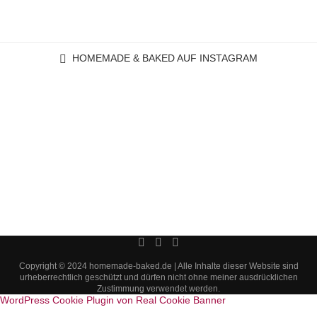
HOMEMADE & BAKED AUF INSTAGRAM
Copyright © 2024 homemade-baked.de | Alle Inhalte dieser Website sind
urheberrechtlich geschützt und dürfen nicht ohne meiner ausdrücklichen
Zustimmung verwendet werden.
WordPress Cookie Plugin von Real Cookie Banner