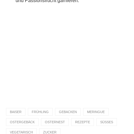
und Passionsfrucht garnieren.
Du hast das Rezept ausprobiert?
Dann lass gerne eine Sterne-Bewertung und einen
Kommentar da. Das hilft mir und anderen sehr.
DANKE! Teile ein Foto und markiere mich
@homemadeandbaked
auf Instagram!
BAISER
FRÜHLING
GEBACKEN
MERINGUE
OSTERGEBÄCK
OSTERNEST
REZEPTE
SÜSSES
VEGETARISCH
ZUCKER