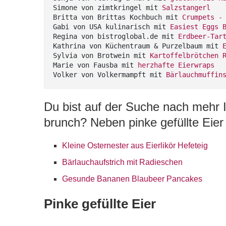
Simone von zimtkringel mit 
Salzstangerl
Britta von Brittas Kochbuch mit 
Crumpets -
Gabi von USA kulinarisch mit 
Easiest Eggs 
Regina von bistroglobal.de mit 
Erdbeer-Tar
Kathrina von Küchentraum & Purzelbaum mit 
Sylvia von Brotwein mit 
Kartoffelbrötchen 
Marie von Fausba mit 
herzhafte Eierwraps
Volker von Volkermampft mit 
Bärlauchmuffin
Du bist auf der Suche nach mehr I
brunch? Neben pinke gefüllte Eier
Kleine Osternester aus Eierlikör Hefeteig
Bärlauchaufstrich mit Radieschen
Gesunde Bananen Blaubeer Pancakes
Pinke gefüllte Eier