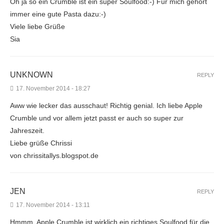
Oh ja so ein Crumble ist ein super Soulfood:-) Für mich gehört
immer eine gute Pasta dazu:-)
Viele liebe Grüße
Sia
UNKNOWN
REPLY
17. November 2014 - 18:27
Aww wie lecker das ausschaut! Richtig genial. Ich liebe Apple
Crumble und vor allem jetzt passt er auch so super zur
Jahreszeit.
Liebe grüße Chrissi
von chrissitallys.blogspot.de
JEN
REPLY
17. November 2014 - 13:11
Hmmm, Apple Crumble ist wirklich ein richtiges Soulfood für die