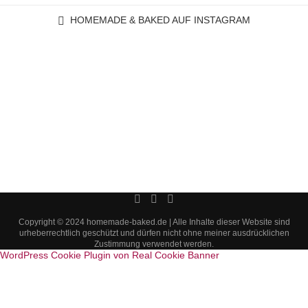
HOMEMADE & BAKED AUF INSTAGRAM
Copyright © 2024 homemade-baked.de | Alle Inhalte dieser Website sind
urheberrechtlich geschützt und dürfen nicht ohne meiner ausdrücklichen
Zustimmung verwendet werden.
WordPress Cookie Plugin von Real Cookie Banner