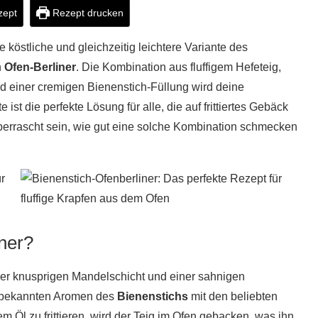
zept
Rezept drucken
e köstliche und gleichzeitig leichtere Variante des
n
Ofen-Berliner
. Die Kombination aus fluffigem Hefeteig,
d einer cremigen Bienenstich-Füllung wird deine
t die perfekte Lösung für alle, die auf frittiertes Gebäck
überrascht sein, wie gut eine solche Kombination schmecken
ner?
iner knusprigen Mandelschicht und einer sahnigen
ie bekannten Aromen des
Bienenstichs
mit den beliebten
ßem Öl zu frittieren, wird der Teig im Ofen gebacken, was ihn