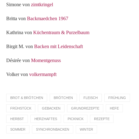
Simone von
zimtkringel
Britta von
Backmaedchen 1967
Kathrina von
Küchentraum & Purzelbaum
Birgit M. von
Backen mit Leidenschaft
Désirée von
Momentgenuss
Volker von
volkermampft
BROT & BRÖTCHEN
BRÖTCHEN
FLEISCH
FRÜHLING
FRÜHSTÜCK
GEBACKEN
GRUNDREZEPTE
HEFE
HERBST
HERZHAFTES
PICKNICK
REZEPTE
SOMMER
SYNCHRONBACKEN
WINTER