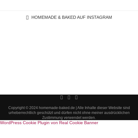
HOMEMADE & BAKED AUF INSTAGRAM
Copyright © 2024 homemade-baked.de | Alle Inhalte dieser Website sind
urheberrechtlich geschützt und dürfen nicht ohne meiner ausdrücklichen
Zustimmung verwendet werden.
WordPress Cookie Plugin von Real Cookie Banner