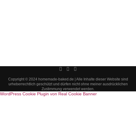
Copyright © 2024 homemade-baked.de | Alle Inhalte dieser Website sind
urheberrechtlich geschützt und dürfen nicht ohne meiner ausdrücklichen
Zustimmung verwendet werden.
WordPress Cookie Plugin von Real Cookie Banner