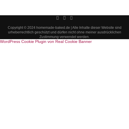
Copyright © 2024 homemade-baked.de | Alle Inhalte dieser Website sind
urheberrechtlich geschützt und dürfen nicht ohne meiner ausdrücklichen
Zustimmung verwendet werden.
WordPress Cookie Plugin von Real Cookie Banner