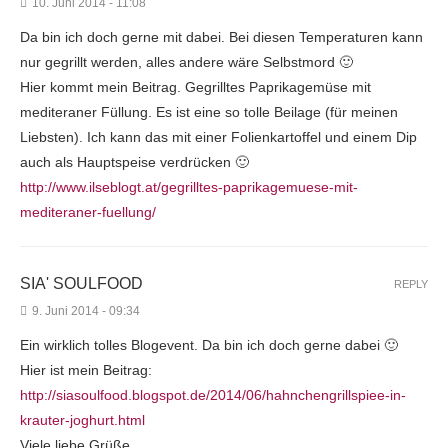
10. Juni 2014 - 11:08
Da bin ich doch gerne mit dabei. Bei diesen Temperaturen kann
nur gegrillt werden, alles andere wäre Selbstmord 🙂
Hier kommt mein Beitrag. Gegrilltes Paprikagemüse mit
mediteraner Füllung. Es ist eine so tolle Beilage (für meinen
Liebsten). Ich kann das mit einer Folienkartoffel und einem Dip
auch als Hauptspeise verdrücken 🙂
http://www.ilseblogt.at/gegrilltes-paprikagemuese-mit-
mediteraner-fuellung/
SIA' SOULFOOD
REPLY
9. Juni 2014 - 09:34
Ein wirklich tolles Blogevent. Da bin ich doch gerne dabei 🙂
Hier ist mein Beitrag:
http://siasoulfood.blogspot.de/2014/06/hahnchengrillspiee-in-
krauter-joghurt.html
Viele liebe Grüße