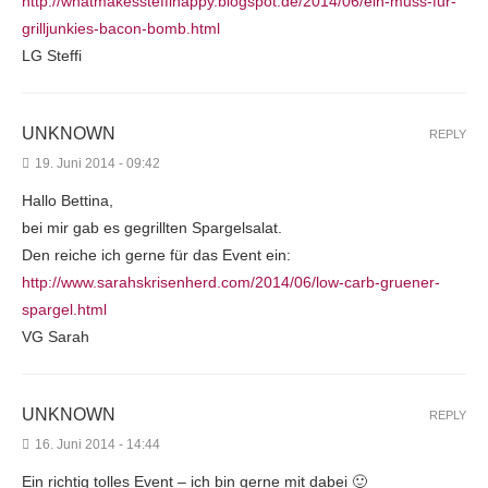
http://whatmakessteffihappy.blogspot.de/2014/06/ein-muss-fur-
grilljunkies-bacon-bomb.html
LG Steffi
UNKNOWN
REPLY
19. Juni 2014 - 09:42
Hallo Bettina,
bei mir gab es gegrillten Spargelsalat.
Den reiche ich gerne für das Event ein:
http://www.sarahskrisenherd.com/2014/06/low-carb-gruener-
spargel.html
VG Sarah
UNKNOWN
REPLY
16. Juni 2014 - 14:44
Ein richtig tolles Event – ich bin gerne mit dabei 🙂