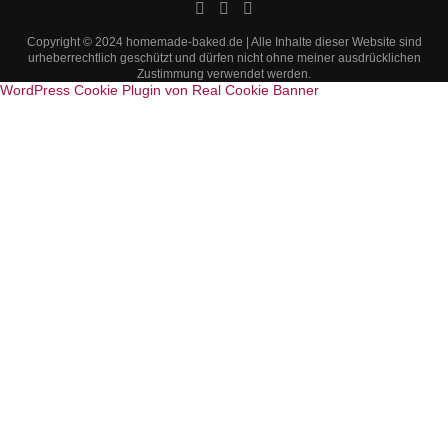
Copyright © 2024 homemade-baked.de | Alle Inhalte dieser Website sind
urheberrechtlich geschützt und dürfen nicht ohne meiner ausdrücklichen
Zustimmung verwendet werden.
WordPress Cookie Plugin von Real Cookie Banner