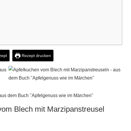
zept
Rezept drucken
om Blech mit Marzipanstreusel