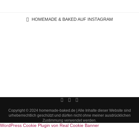
HOMEMADE & BAKED AUF INSTAGRAM
Copyright © 2024 homemade-baked.de | Alle Inhalte dieser Website sind
urheberrechtlich geschützt und dürfen nicht ohne meiner ausdrücklichen
Zustimmung verwendet werden.
WordPress Cookie Plugin von Real Cookie Banner