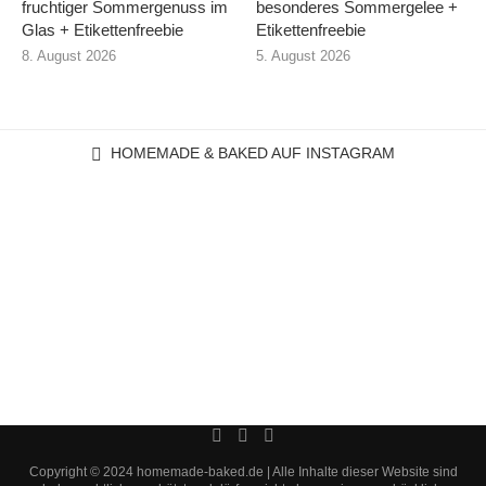
fruchtiger Sommergenuss im
besonderes Sommergelee +
Glas + Etikettenfreebie
Etikettenfreebie
8. August 2026
5. August 2026
HOMEMADE & BAKED AUF INSTAGRAM
Copyright © 2024 homemade-baked.de | Alle Inhalte dieser Website sind