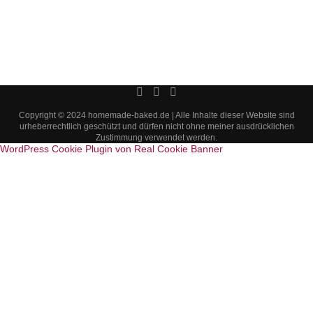
Copyright © 2024 homemade-baked.de | Alle Inhalte dieser Website sind
urheberrechtlich geschützt und dürfen nicht ohne meiner ausdrücklichen
Zustimmung verwendet werden.
WordPress Cookie Plugin von Real Cookie Banner