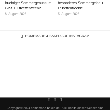
fruchtiger Sommergenuss im
besonderes Sommergelee +
Glas + Etikettenfreebie
Etikettenfreebie
8. August 2026
5. August 2026
HOMEMADE & BAKED AUF INSTAGRAM
Copyright © 2024 homemade-baked.de | Alle Inhalte dieser Website sind