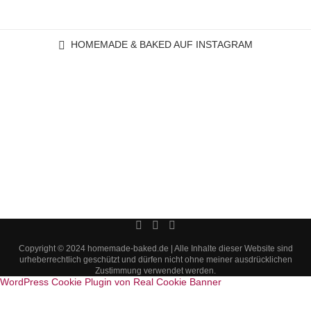
HOMEMADE & BAKED AUF INSTAGRAM
Copyright © 2024 homemade-baked.de | Alle Inhalte dieser Website sind
urheberrechtlich geschützt und dürfen nicht ohne meiner ausdrücklichen
Zustimmung verwendet werden.
WordPress Cookie Plugin von Real Cookie Banner