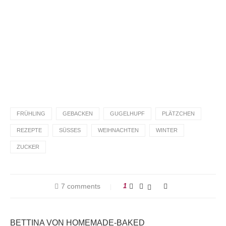
Du hast das Rezept ausprobiert?
Dann lass gerne eine Sterne-Bewertung und einen
Kommentar da. Das hilft mir und anderen sehr.
DANKE! Teile ein Foto und markiere mich
@homemadeandbaked
auf Instagram!
FRÜHLING
GEBACKEN
GUGELHUPF
PLÄTZCHEN
REZEPTE
SÜSSES
WEIHNACHTEN
WINTER
ZUCKER
7 comments
1
BETTINA VON HOMEMADE-BAKED