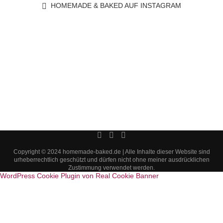
HOMEMADE & BAKED AUF INSTAGRAM
Copyright © 2024 homemade-baked.de | Alle Inhalte dieser Website sind
urheberrechtlich geschützt und dürfen nicht ohne meiner ausdrücklichen
Zustimmung verwendet werden.
WordPress Cookie Plugin von Real Cookie Banner