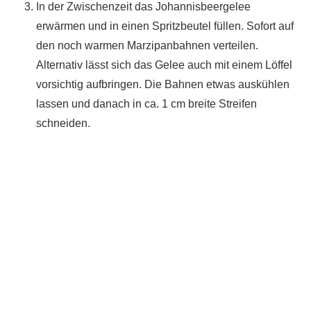
In der Zwischenzeit das Johannisbeergelee
erwärmen und in einen Spritzbeutel füllen. Sofort auf
den noch warmen Marzipanbahnen verteilen.
Alternativ lässt sich das Gelee auch mit einem Löffel
vorsichtig aufbringen. Die Bahnen etwas auskühlen
lassen und danach in ca. 1 cm breite Streifen
schneiden.
Du hast das Rezept ausprobiert?
Dann lass gerne eine Sterne-Bewertung und einen
Kommentar da. Das hilft mir und anderen sehr.
DANKE! Teile ein Foto und markiere mich