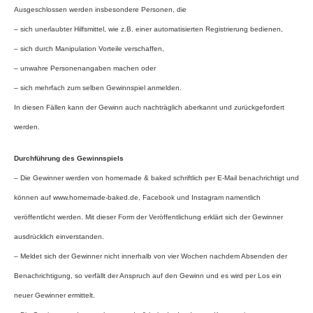
Ausgeschlossen werden insbesondere Personen, die
– sich unerlaubter Hilfsmittel, wie z.B. einer automatisierten Registrierung bedienen,
– sich durch Manipulation Vorteile verschaffen,
– unwahre Personenangaben machen oder
– sich mehrfach zum selben Gewinnspiel anmelden.
In diesen Fällen kann der Gewinn auch nachträglich aberkannt und zurückgefordert
werden.
Durchführung des Gewinnspiels
– Die Gewinner werden von homemade & baked schriftlich per E-Mail benachrichtigt und
können auf www.homemade-baked.de, Facebook und Instagram namentlich
veröffentlicht werden. Mit dieser Form der Veröffentlichung erklärt sich der Gewinner
ausdrücklich einverstanden.
– Meldet sich der Gewinner nicht innerhalb von vier Wochen nachdem Absenden der
Benachrichtigung, so verfällt der Anspruch auf den Gewinn und es wird per Los ein
neuer Gewinner ermittelt.