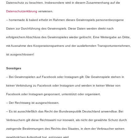
Datenschutz zu beachten. Insbesondere wird in diesem Zusammenhang auf die
Datenschutzerklärung
verwiesen.
– homemade & baked erhebt im Rahmen dieses Gewinnspiels personenbezogene
Daten zur Durchführung des Gewinnspiels. Diese Daten werden direkt nach
erfolgreichem Abschluss des Gewinnspieles wieder gelöscht. Eine Weitergabe an Dritte,
mit Ausnahme des Kooperationspartners und der ausliefernden Transportunternehmen,
ist ausgeschlossen!
Sonstiges
– Bei Gewinnspielen auf Facebook oder Instagram gilt: Die Gewinnspiele stehen in
keiner Verbindung zu Facebook oder Instagram und werden in keiner Weise von
Facebook oder Instagram gesponsert, unterstützt oder organisiert.
– Der Rechtsweg ist ausgeschlossen.
– Es ist ausschließlich das Recht der Bundesrepublik Deutschland anwendbar. Bei
Verbrauchern gilt diese Rechtswahl nur insoweit, als nicht der gewährte Schutz durch
zwingende Bestimmungen des Rechts des Staates, in dem der Verbraucher seinen
gewöhnlichen Aufenthalt hat, entzogen wird.