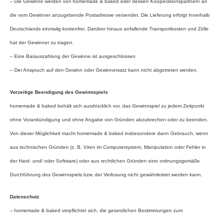
– Die Gewinne werden von homemade & baked oder dessen Kooperationspartnern an
die vom Gewinner anzugebende Postadresse versendet. Die Lieferung erfolgt innerhalb
Deutschlands einmalig kostenfrei. Darüber hinaus anfallende Transportkosten und Zölle
hat der Gewinner zu tragen.
– Eine Barauszahlung der Gewinne ist ausgeschlossen
– Der Anspruch auf den Gewinn oder Gewinnersatz kann nicht abgetreten werden.
Vorzeitige Beendigung des Gewinnspiels
homemade & baked behält sich ausdrücklich vor, das Gewinnspiel zu jedem Zeitpunkt
ohne Vorankündigung und ohne Angabe von Gründen abzubrechen oder zu beenden.
Von dieser Möglichkeit macht homemade & baked insbesondere dann Gebrauch, wenn
aus technischen Gründen (z. B. Viren im Computersystem, Manipulation oder Fehler in
der Hard- und/ oder Software) oder aus rechtlichen Gründen eine ordnungsgemäße
Durchführung des Gewinnspiels bzw. der Verlosung nicht gewährleistet werden kann.
Datenschutz
– homemade & baked verpflichtet sich, die gesetzlichen Bestimmungen zum