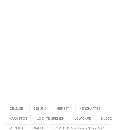
Du hast das Rezept ausprobiert?
Dann lass gerne eine Sterne-Bewertung und einen
Kommentar da. Das hilft mir und anderen sehr.
DANKE! Teile ein Foto und markiere mich
@homemadeandbaked
auf Instagram!
GEMÜSE
GESUND
HERBST
HERZHAFTES
KAROTTEN
LEICHTE SPEISEN
LOW CARB
NÜSSE
REZEPTE
SALAT
SALATE SNACKS & FINGERFOOD