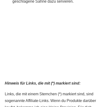
geschlagene Sahne dazu servieren.
Du hast das Rezept ausprobiert?
Dann lass gerne eine Sterne-Bewertung und einen
Kommentar da. Das hilft mir und anderen sehr.
DANKE! Teile ein Foto und markiere mich
@homemadeandbaked
auf Instagram!
Hinweis für Links, die mit (*) markiert sind:
Links, die mit einem Sternchen (*) markiert sind, sind
sogenannte Affiliate-Links. Wenn du Produkte darüber