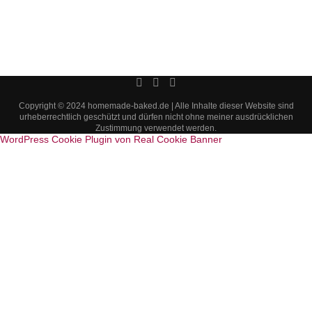
Copyright © 2024 homemade-baked.de | Alle Inhalte dieser Website sind
urheberrechtlich geschützt und dürfen nicht ohne meiner ausdrücklichen
Zustimmung verwendet werden.
WordPress Cookie Plugin von Real Cookie Banner