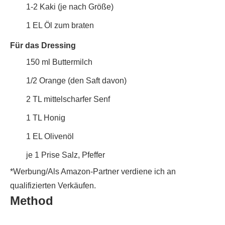
1-2
Kaki (je nach Größe)
1
EL
Öl zum braten
Für das Dressing
150
ml
Buttermilch
1/2
Orange (den Saft davon)
2
TL
mittelscharfer Senf
1
TL
Honig
1
EL
Olivenöl
je 1
Prise
Salz, Pfeffer
*Werbung/Als Amazon-Partner verdiene ich an
qualifizierten Verkäufen.
Method