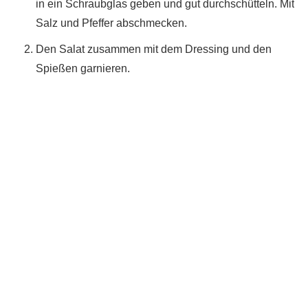
in ein Schraubglas geben und gut durchschütteln. Mit
Salz und Pfeffer abschmecken.
Den Salat zusammen mit dem Dressing und den
Spießen garnieren.
Du hast das Rezept ausprobiert?
Dann lass gerne eine Sterne-Bewertung und einen
Kommentar da. Das hilft mir und anderen sehr.
DANKE! Teile ein Foto und markiere mich
@homemadeandbaked
auf Instagram!