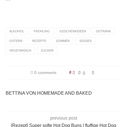
ALKOHOL
FRÜHLING
GESCHENKIDEEN
GETRÄNK
OSTERN
REZEPTE
SOMMER
SÜSSES
VEGETARISCH
ZUCKER
0 comments
0
BETTINA VON HOMEMADE AND BAKED
previous post
{Rezept} Super softe Hot Dog Buns | fluffige Hot Dog