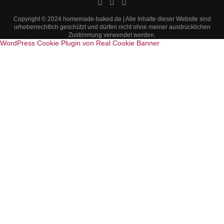
Copyright © 2024 homemade-baked.de | Alle Inhalte dieser Website sind
urheberrechtlich geschützt und dürfen nicht ohne meiner ausdrücklichen
Zustimmung verwendet werden.
WordPress Cookie Plugin von Real Cookie Banner