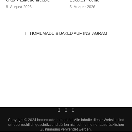
8. August 2026
5. August 2026
HOMEMADE & BAKED AUF INSTAGRAM
Copyright © 2024 homemade-baked.de | Alle Inhalte dieser Website sind
urheberrechtlich geschützt und dürfen nicht ohne meiner ausdrücklichen
Zustimmung verwendet werden.