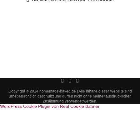
Copyright © 2024 homemade-baked.de | Alle Inhalte dieser Website sind
urheberrechtlich geschützt und dürfen nicht ohne meiner ausdrücklichen
Zustimmung verwendet werden.
WordPress Cookie Plugin von Real Cookie Banner